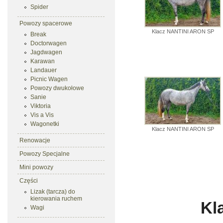
Spider
Powozy spacerowe
Klacz NANTINI ARON SP
Break
Doctorwagen
Jagdwagen
Karawan
Landauer
Picnic Wagen
Powozy dwukołowe
Sanie
Viktoria
Vis a Vis
Wagonetki
Klacz NANTINI ARON SP
Renowacje
Powozy Specjalne
Mini powozy
Części
Lizak (tarcza) do
kierowania ruchem
Kl
Wagi