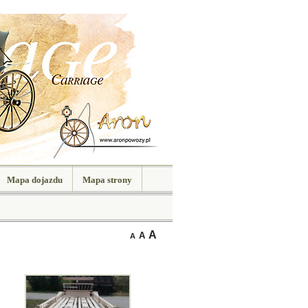
Mapa dojazdu
Mapa strony
A
A
A