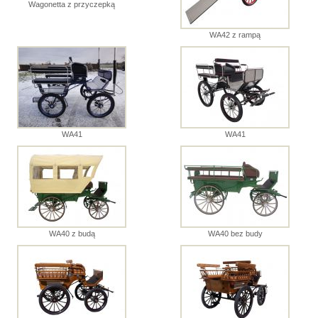
Wagonetta z przyczepką
WA42 z rampą
WA41
WA41
WA40 z budą
WA40 bez budy