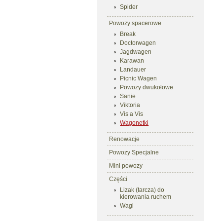
Spider
Powozy spacerowe
Break
Doctorwagen
Jagdwagen
Karawan
Landauer
Picnic Wagen
Powozy dwukołowe
Sanie
Viktoria
Vis a Vis
Wagonetki
Renowacje
Powozy Specjalne
Mini powozy
Części
Lizak (tarcza) do
kierowania ruchem
Wagi