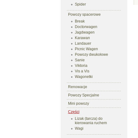
Spider
Powozy spacerowe
Break
Doctorwagen
Jagdwagen
Karawan
Landauer
Picnic Wagen
Powozy dwukołowe
Sanie
Viktoria
Vis a Vis
Wagonetki
Renowacje
Powozy Specjalne
Mini powozy
Części
Lizak (tarcza) do
kierowania ruchem
Wagi