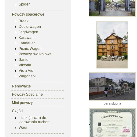
Spider
Powozy spacerowe
Break
Doctorwagen
Jagdwagen
Karawan
Landauer
Picnic Wagen
Powozy dwukołowe
Sanie
Viktoria
Vis a Vis
Wagonetki
Renowacje
Powozy Specjalne
Mini powozy
para ślubna
Części
Lizak (tarcza) do
kierowania ruchem
Wagi