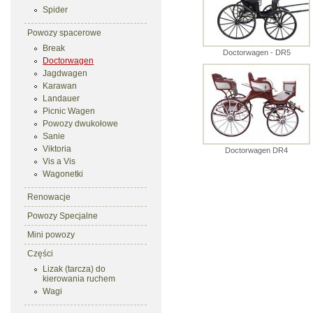
Spider
Powozy spacerowe
Break
Doctorwagen - DR5
Doctorwagen
Jagdwagen
Karawan
Landauer
Picnic Wagen
Powozy dwukołowe
Sanie
Viktoria
Doctorwagen DR4
Vis a Vis
Wagonetki
Renowacje
Powozy Specjalne
Mini powozy
Części
Lizak (tarcza) do
kierowania ruchem
Wagi